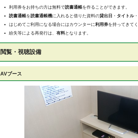
利用券をお持ちの方は無料で
読書通帳
を作ることができます。
読書通帳
を
読書通帳機
に入れると借りた資料の
貸出日
・
タイトル
はじめてご利用になる場合にはカウンターに
利用券
を持ってきて
紛失等による再発行は、
有料
となります。
閲覧・視聴設備
AVブース