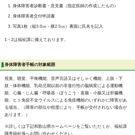
身体障害者診断書・意見書（指定医師の作成したもの）
身体障害者交付申請書
写真1枚（縦3.0㎝・横2.5㎝）裏面に氏名を記入
1・2は福祉課に備えております。
身体障害者手帳の対象範囲
視覚、聴覚、平衡機能、音声言語又はそしゃく機能、上肢・下
肢・体幹機能、乳幼児期以前の非進行性の脳病変による運動機
能、心臓・じん臓・呼吸器・ぼうこう・直腸・小腸又は肝臓機
能、ヒト免疫不全ウイルスによる免疫機能のいずれかに障害があ
る場合。（障害の部位や程度により、手帳が交付されない場合が
あります。）
※詳しくは下記和歌山県ホームページをご覧いただくか、福祉課
障害福祉係へお問い合わせください。