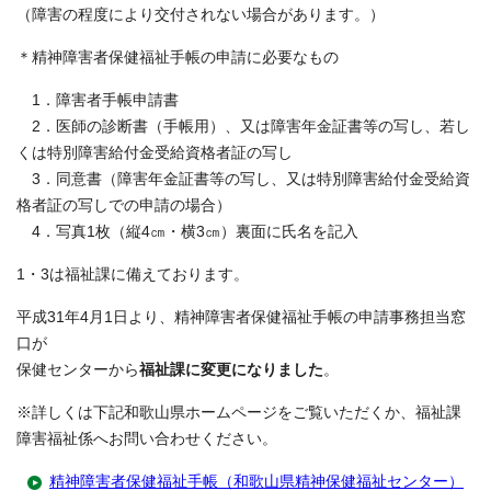
（障害の程度により交付されない場合があります。）
＊精神障害者保健福祉手帳の申請に必要なもの
1．障害者手帳申請書
2．医師の診断書（手帳用）、又は障害年金証書等の写し、若し
くは特別障害給付金受給資格者証の写し
3．同意書（障害年金証書等の写し、又は特別障害給付金受給資
格者証の写しでの申請の場合）
4．写真1枚（縦4㎝・横3㎝）裏面に氏名を記入
1・3は福祉課に備えております。
平成31年4月1日より、精神障害者保健福祉手帳の申請事務担当窓
口が
保健センターから
福祉課に変更になりました
。
※詳しくは下記和歌山県ホームページをご覧いただくか、福祉課
障害福祉係へお問い合わせください。
精神障害者保健福祉手帳（和歌山県精神保健福祉センター）