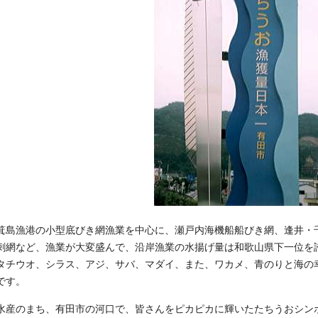
箕島漁港の小型底びき網漁業を中心に、瀬戸内海機船船びき網、逢井・
刺網など、漁業が大変盛んで、沿岸漁業の水揚げ量は和歌山県下一位を
タチウオ、シラス、アジ、サバ、マダイ、また、ワカメ、青のりと海の
です。
水産のまち、有田市の河口で、皆さんをピカピカに輝いたたちうおシン