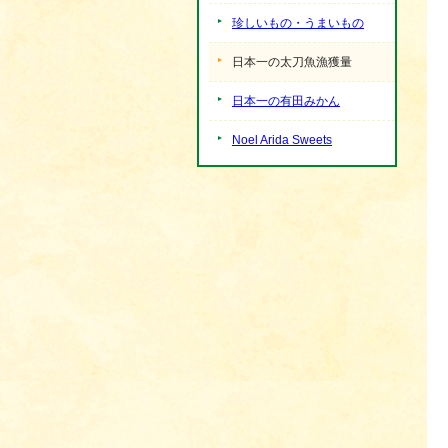
珍しいもの・うまいもの
日本一の太刀魚漁獲量
日本一の有田みかん
Noel Arida Sweets