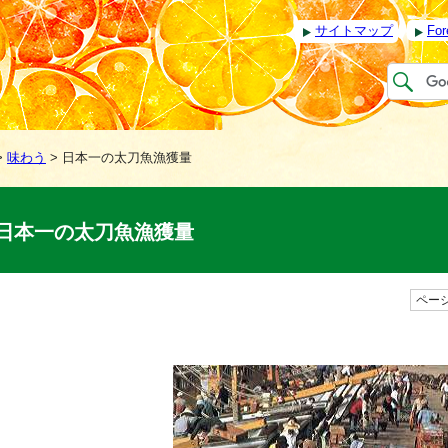
サイトマップ
For
>
味わう
> 日本一の太刀魚漁獲量
日本一の太刀魚漁獲量
ページ