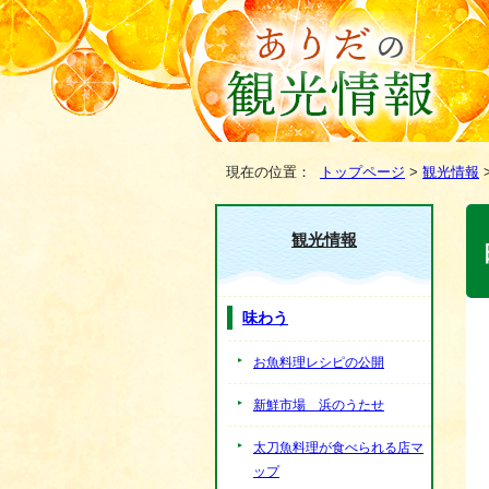
現在の位置：
トップページ
>
観光情報
観光情報
味わう
お魚料理レシピの公開
新鮮市場 浜のうたせ
太刀魚料理が食べられる店マ
ップ