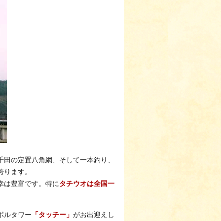
千田の定置八角網、そして一本釣り、
誇ります。
幸は豊富です。特に
タチウオは全国一
ボルタワー
「タッチー」
がお出迎えし