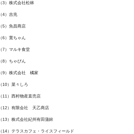
（3）株式会社松林
（4）吉兆
（5）魚昌商店
（6）寛ちゃん
（7）マルキ食堂
（8）ちゃびん
（9）株式会社 橘家
（10）菜々しろ
（11）西村物産直売店
（12）有限会社 天乙商店
（13）株式会社紀州有田蒲鉾
（14）テラスカフェ・ライスフィールド