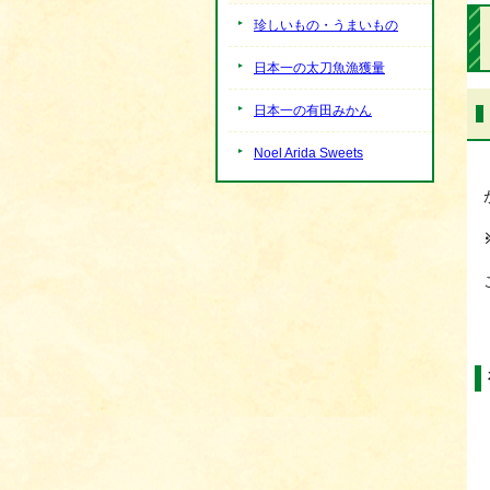
珍しいもの・うまいもの
日本一の太刀魚漁獲量
日本一の有田みかん
Noel Arida Sweets