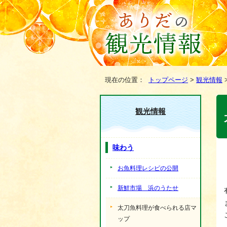
現在の位置：
トップページ
>
観光情報
観光情報
味わう
お魚料理レシピの公開
新鮮市場 浜のうたせ
太刀魚料理が食べられる店マ
ップ