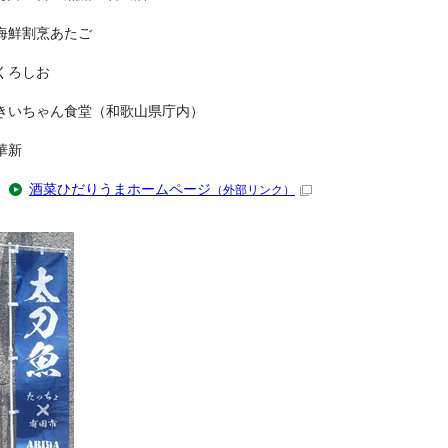
海鮮割烹あたご
くろしお
きいちゃん食堂（和歌山県庁内）
華新
酒菜ひだりうまホームページ
（外部リンク）