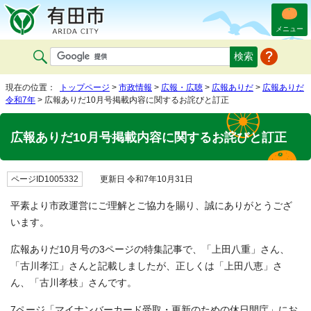
メニュー
現在の位置：
トップページ
>
市政情報
>
広報・広聴
>
広報ありだ
>
広報ありだ
令和7年
> 広報ありだ10月号掲載内容に関するお詫びと訂正
広報ありだ10月号掲載内容に関するお詫びと訂正
ページID1005332
更新日 令和7年10月31日
平素より市政運営にご理解とご協力を賜り、誠にありがとうござ
います。
広報ありだ10月号の3ページの特集記事で、「上田八重」さん、
「古川孝江」さんと記載しましたが、正しくは「上田八恵」さ
ん、「古川孝枝」さんです。
7ページ「マイナンバーカード受取・更新のための休日開庁」にお