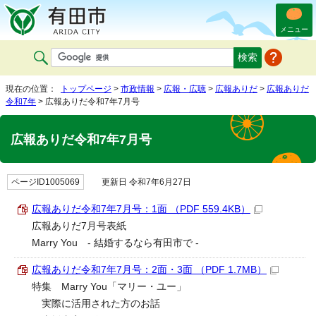
メニュー
現在の位置：
トップページ
>
市政情報
>
広報・広聴
>
広報ありだ
>
広報ありだ
令和7年
> 広報ありだ令和7年7月号
広報ありだ令和7年7月号
ページID1005069
更新日 令和7年6月27日
広報ありだ令和7年7月号：1面 （PDF 559.4KB）
広報ありだ7月号表紙
Marry You - 結婚するなら有田市で -
広報ありだ令和7年7月号：2面・3面 （PDF 1.7MB）
特集 Marry You「マリー・ユー」
実際に活用された方のお話