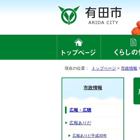
現在の位置：
トップページ
>
市政情報
市政情報
広報・広聴
広報ありだ
広報ありだ平成30年