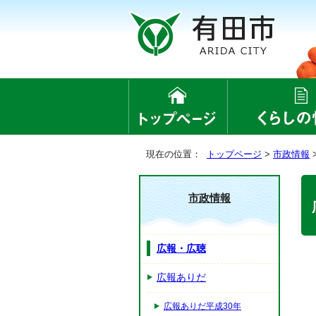
現在の位置：
トップページ
>
市政情報
市政情報
広報・広聴
広報ありだ
広報ありだ平成30年