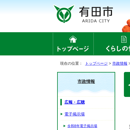
現在の位置：
トップページ
>
市政情報
市政情報
広報・広聴
電子掲示場
令和8年電子掲示場