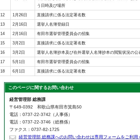
う日時及び場所
12
1月26日
直接請求に係る法定署名数
13
2月16日
選挙人名簿登録日
14
2月16日
有田市選挙管理委員会の招集
15
3月2日
直接請求に係る法定署名数
16
3月2日
選挙人名簿抄本及び在外選挙人名簿抄本の閲覧状況の公
17
5月1日
有田市選挙管理委員会の招集
18
6月1日
直接請求に係る法定署名数
このページに関する
お問い合わせ
経営管理部 総務課
〒649-0392 和歌山県有田市箕島50
電話：0737-22-3742（人事係）
電話：0737-22-3746（総務係）
ファクス：0737-82-1725
経営管理部 総務課へのお問い合わせは専用フォームをご利用