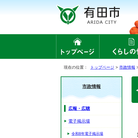
現在の位置：
トップページ
>
市政情報
市政情報
広報・広聴
電子掲示場
令和8年電子掲示場