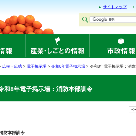
サイトマップ
>
広報・広聴
>
電子掲示場
>
令和8年電子掲示場
> 令和8年電子掲示場：消
令和8年電子掲示場：消防本部訓令
ペー
消防本部訓令