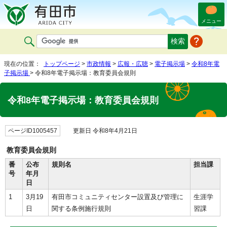
メニュー
現在の位置：
トップページ
>
市政情報
>
広報・広聴
>
電子掲示場
>
令和8年電
子掲示場
> 令和8年電子掲示場：教育委員会規則
令和8年電子掲示場：教育委員会規則
ページID1005457
更新日 令和8年4月21日
教育委員会規則
番
公布
規則名
担当課
号
年月
日
1
3月19
有田市コミュニティセンター設置及び管理に
生涯学
日
関する条例施行規則
習課