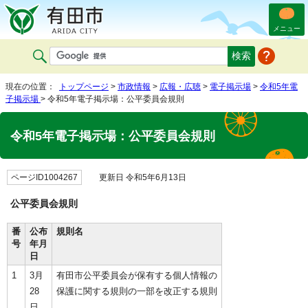
メニュー
現在の位置：
トップページ
>
市政情報
>
広報・広聴
>
電子掲示場
>
令和5年電
子掲示場
> 令和5年電子掲示場：公平委員会規則
令和5年電子掲示場：公平委員会規則
ページID1004267
更新日 令和5年6月13日
公平委員会規則
番
公布
規則名
号
年月
日
1
3月
有田市公平委員会が保有する個人情報の
28
保護に関する規則の一部を改正する規則
日