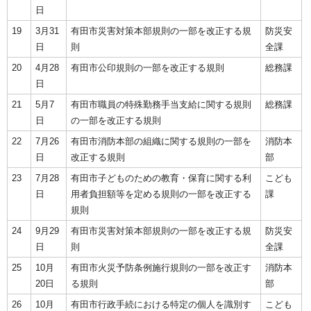
日
19
3月31
有田市災害対策本部規則の一部を改正する規
防災安
日
則
全課
20
4月28
有田市公印規則の一部を改正する規則
総務課
日
21
5月7
有田市職員の特殊勤務手当支給に関する規則
総務課
日
の一部を改正する規則
22
7月26
有田市消防本部の組織に関する規則の一部を
消防本
日
改正する規則
部
23
7月28
有田市子どものための教育・保育に関する利
こども
日
用者負担額等を定める規則の一部を改正する
課
規則
24
9月29
有田市災害対策本部規則の一部を改正する規
防災安
日
則
全課
25
10月
有田市火災予防条例施行規則の一部を改正す
消防本
20日
る規則
部
26
10月
有田市行政手続における特定の個人を識別す
こども