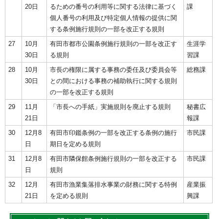
20日
るための番号の利用等に関する法律に基づく
課
個人番号の利用及び特定個人情報の提供に関
する条例施行規則の一部を改正する規則
27
10月
有田市都市公園条例施行規則の一部を改正す
生涯学
30日
る規則
習課
28
10月
市長の権限に属する事務の委任及び委員会等
総務課
30日
との間における事務の補助執行に関する規則
の一部を改正する規則
29
11月
「市長への手紙」実施規則を廃止する規則
秘書広
21日
報課
30
12月8
有田市印鑑条例の一部を改正する条例の施行
市民課
日
期日を定める規則
31
12月8
有田市隣保館条例施行規則の一部を改正する
市民課
日
規則
32
12月
有田市漁業集落排水事業の財務に関する特例
産業振
21日
を定める規則
興課