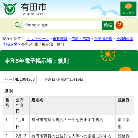
メニュー
現在の位置：
トップページ
>
市政情報
>
広報・広聴
>
電子掲示場
>
令和5年電
子掲示場
> 令和5年電子掲示場：規則
令和5年電子掲示場：規則
ページID1004263
更新日 令和6年1月19日
規則
番
公布
規則名
担当課
号
年月
日
1
1月6
有田市消防団規則の一部を改正する規則
消防本
日
部
2
2月13
有田市職員の公益的法人等への派遣に関する
総務課