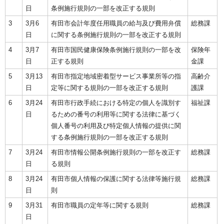
日
条例施行規則の一部を改正する規則
3
3月6
有田市会計年度任用職員の給与及び費用弁償
総務課
日
に関する条例施行規則の一部を改正する規則
4
3月7
有田市国民健康保険条例施行規則の一部を改
保険年
日
正する規則
金課
5
3月13
有田市指定地域密着型サービス事業所等の指
高齢介
日
定等に関する規則の一部を改正する規則
護課
6
3月24
有田市行政手続における特定の個人を識別す
福祉課
日
るための番号の利用等に関する法律に基づく
個人番号の利用及び特定個人情報の提供に関
する条例施行規則の一部を改正する規則
7
3月24
有田市情報公開条例施行規則の一部を改正す
総務課
日
る規則
8
3月24
有田市個人情報の保護に関する法律等施行規
総務課
日
則
9
3月31
有田市職員の定年等に関する規則
総務課
日