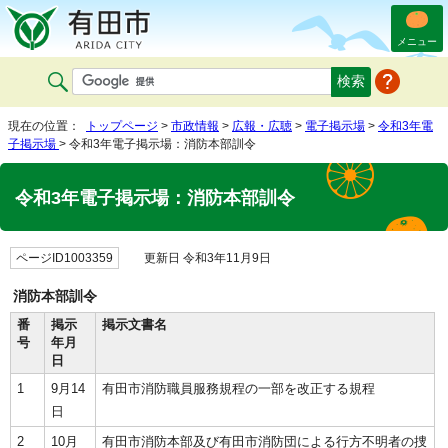
メニュー
現在の位置：
トップページ
>
市政情報
>
広報・広聴
>
電子掲示場
>
令和3年電
子掲示場
> 令和3年電子掲示場：消防本部訓令
令和3年電子掲示場：消防本部訓令
ページID1003359
更新日 令和3年11月9日
消防本部訓令
番
掲示
掲示文書名
号
年月
日
1
9月14
有田市消防職員服務規程の一部を改正する規程
日
2
10月
有田市消防本部及び有田市消防団による行方不明者の捜