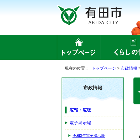
現在の位置：
トップページ
>
市政情報
市政情報
広報・広聴
電子掲示場
令和3年電子掲示場