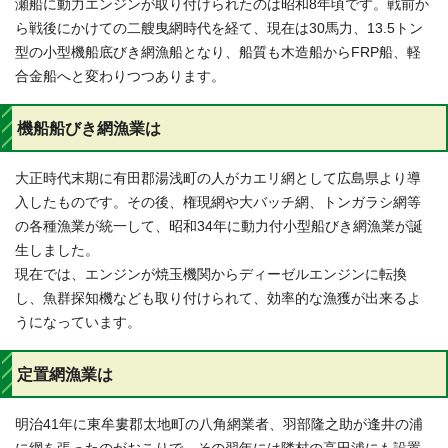
瀬船に動力エンジンが取り付けられたのは昭和8年頃です。戦前か
ら戦後にかけての二艘曳網時代を経て、現在は30馬力、13.5トン
型の小型機船底びき網漁船となり、船質も木造船からFRP船、軽
合金船へと変わりつつあります。
機船船びき網漁業は
大正時代末期に有田郡湯浅町の人がカエリ網として広島県より導
入したものです。その後、権現網や大バッチ網、トンガラシ網等
の各種漁業が統一して、昭和34年に動力付小型船びき網漁業が誕
生しました。
現在では、エンジンが焼玉機関からディーゼルエンジンに転換
し、魚群探知機なども取り付けられて、効率的な漁獲が出来るよ
うになっています。
定置網漁業は
明治41年に東牟婁郡太地町の八角網業者、羽部隆之助が逢井の浦