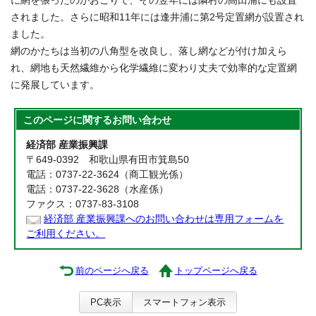
に網を張ったのがおこりで、その翌年には隣村の高田浦にも設置
されました。さらに昭和11年には逢井浦に第2号定置網が設置され
ました。
網のかたちは当初の八角型を改良し、落し網などが付け加えら
れ、網地も天然繊維から化学繊維に変わり丈夫で効率的な定置網
に発展しています。
このページに関する
お問い合わせ
経済部 産業振興課
〒649-0392 和歌山県有田市箕島50
電話：0737-22-3624（商工観光係）
電話：0737-22-3628（水産係）
ファクス：0737-83-3108
経済部 産業振興課へのお問い合わせは専用フォームを
ご利用ください。
前のページへ戻る
トップページへ戻る
PC表示
スマートフォン表示