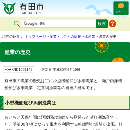
メニュー
現在の位置：
トップページ
>
産業・しごとの情報
>
水産業
> 漁業の歴史
漁業の歴史
ページID1001142
更新日 平成30年9月19日
有田市の漁業の歴史は主に小型機船底びき網漁業と、瀬戸内海機
船船びき網漁業、定置網漁業等の発達の経緯です。
小型機船底びき網漁業は
もともと天保年間に阿波国の漁師から見習った漕打瀬漁業でし
た。明治30年頃になって風力を利用する帆船型打瀬船が出現、打