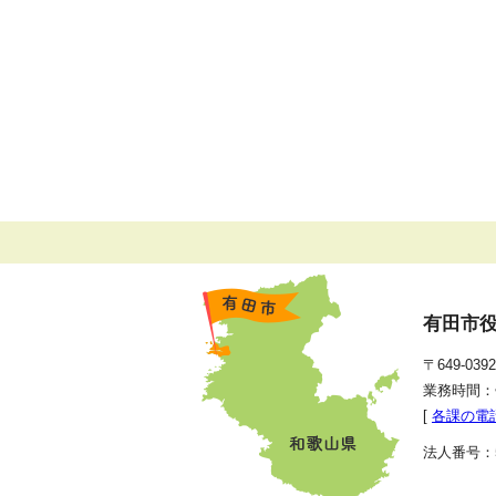
有田市
〒649-0
業務時間：
[
各課の電
法人番号：50