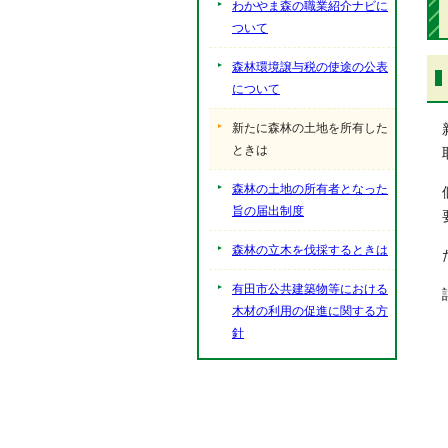
わかやま森の職業紹介ナビに
ついて
森林環境譲与税の使途の公表
について
新たに森林の土地を所有した
ときは
森林の土地の所有者となった
旨の届出制度
森林の立木を伐採するときは
有田市公共建築物等における
木材の利用の促進に関する方
針