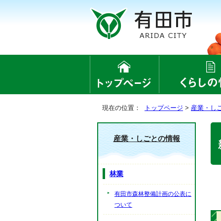
現在の位置：
トップページ
>
産業・し
産業・しごとの情報
林業
有田市森林整備計画の公表に
ついて