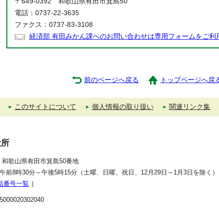
〒649-0392 和歌山県有田市箕島50
電話：0737-22-3635
ファクス：0737-83-3108
経済部 有田みかん課へのお問い合わせは専用フォームをご利
前のページへ戻る
トップページへ戻
このサイトについて
個人情報の取り扱い
関連リンク集
役所
392 和歌山県有田市箕島50番地
午前8時30分～午後5時15分（土曜、日曜、祝日、12月29日～1月3日を除く）
話番号一覧
］
00020302040