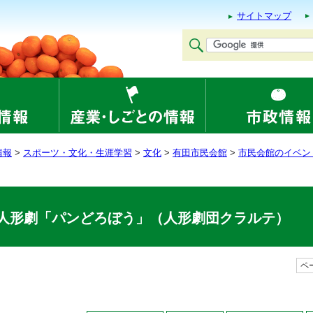
サイトマップ
情報
>
スポーツ・文化・生涯学習
>
文化
>
有田市民会館
>
市民会館のイベン
人形劇「パンどろぼう」（人形劇団クラルテ）
ペー