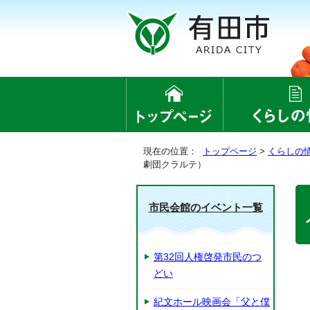
現在の位置：
トップページ
>
くらしの
劇団クラルテ）
市民会館のイベント一覧
第32回人権啓発市民のつ
どい
紀文ホール映画会「父と僕