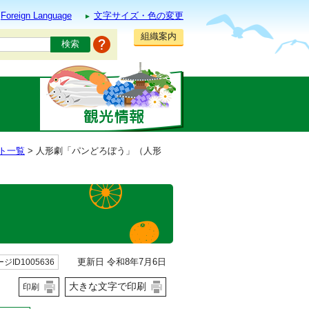
Foreign Language
文字サイズ・色の変更
組織案内
ト一覧
> 人形劇「パンどろぼう」（人形
更新日 令和8年7月6日
ジID1005636
大きな文字で印刷
印刷