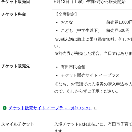
チケット販売日
6月13日（土曜）午前9時から販売開始
チケット料金
【全席指定】
おとな ：前売券1,000円（当
こども（中学生以下）：前売券500円（
※3歳未満は膝上に限り鑑賞無料。但しお
い。
※前売券が完売した場合、当日券はあり
チケット販売先
有田市民会館
チケット販売サイト イープラス
※なお、お電話での入場券の購入申込や
ので、あしからずご了承ください。
チケット販売サイト イープラス
（外部リンク）
スマイルチケット
入場チケットのお支払いに、有田市子育
ます。