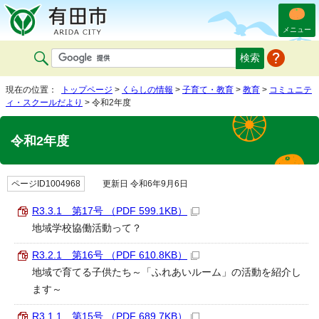
メニュー
現在の位置：
トップページ
>
くらしの情報
>
子育て・教育
>
教育
>
コミュニテ
ィ・スクールだより
> 令和2年度
令和2年度
ページID1004968
更新日 令和6年9月6日
R3.3.1 第17号 （PDF 599.1KB）
地域学校協働活動って？
R3.2.1 第16号 （PDF 610.8KB）
地域で育てる子供たち～「ふれあいルーム」の活動を紹介し
ます～
R3.1.1 第15号 （PDF 689.7KB）