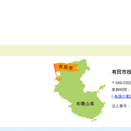
有田市
〒649-0
業務時間：
[
各課の電
法人番号：50