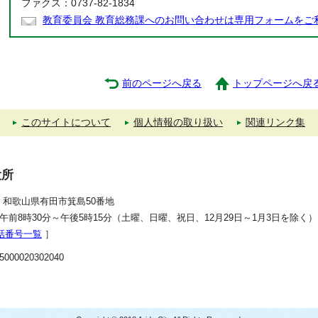
ファクス：0737-82-1834
教育委員会 教育総務課へのお問い合わせは専用フォームをご
前のページへ戻る
トップページへ戻
このサイトについて
個人情報の取り扱い
関連リンク集
役所
392 和歌山県有田市箕島50番地
午前8時30分～午後5時15分（土曜、日曜、祝日、12月29日～1月3日を除く）
話番号一覧
］
00020302040