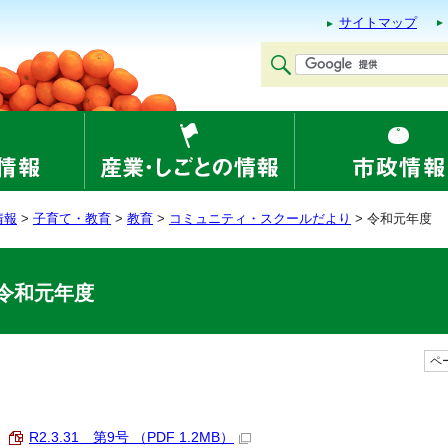
サイトマップ
情報
>
子育て・教育
>
教育
>
コミュニティ・スクールだより
> 令和元年度
令和元年度
ペー
R2.3.31 第9号 （PDF 1.2MB）