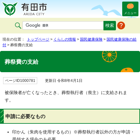
メニュー
現在の位置：
トップページ
>
くらしの情報
>
国民健康保険
>
国民健康保険の給
付
> 葬祭費の支給
葬祭費の支給
ページID1000781
更新日 令和8年4月1日
被保険者が亡くなったとき、葬祭執行者（喪主）に支給されま
す。
申請に必要なもの
印かん（朱肉を使用するもの）※葬祭執行者以外の方が申請・
受領する場合のみ必要