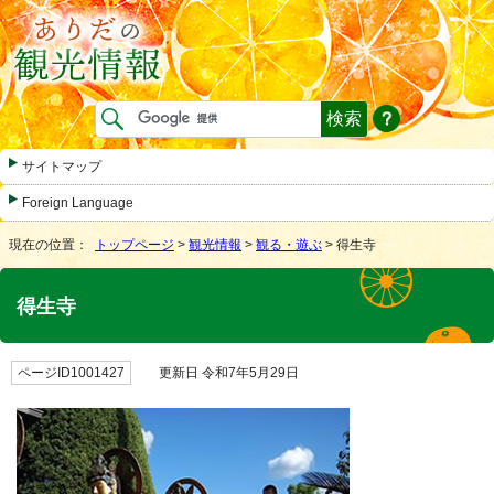
サイトマップ
Foreign Language
現在の位置：
トップページ
>
観光情報
>
観る・遊ぶ
> 得生寺
得生寺
ページID1001427
更新日 令和7年5月29日