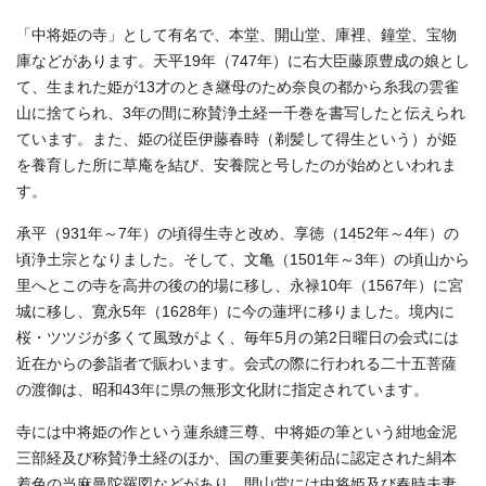
「中将姫の寺」として有名で、本堂、開山堂、庫裡、鐘堂、宝物
庫などがあります。天平19年（747年）に右大臣藤原豊成の娘とし
て、生まれた姫が13才のとき継母のため奈良の都から糸我の雲雀
山に捨てられ、3年の間に称賛浄土経一千巻を書写したと伝えられ
ています。また、姫の従臣伊藤春時（剃髪して得生という）が姫
を養育した所に草庵を結び、安養院と号したのが始めといわれま
す。
承平（931年～7年）の頃得生寺と改め、享徳（1452年～4年）の
頃浄土宗となりました。そして、文亀（1501年～3年）の頃山から
里へとこの寺を高井の後の的場に移し、永禄10年（1567年）に宮
城に移し、寛永5年（1628年）に今の蓮坪に移りました。境内に
桜・ツツジが多くて風致がよく、毎年5月の第2日曜日の会式には
近在からの参詣者で賑わいます。会式の際に行われる二十五菩薩
の渡御は、昭和43年に県の無形文化財に指定されています。
寺には中将姫の作という蓮糸縫三尊、中将姫の筆という紺地金泥
三部経及び称賛浄土経のほか、国の重要美術品に認定された絹本
着色の当麻曼陀羅図などがあり、開山堂には中将姫及び春時夫妻