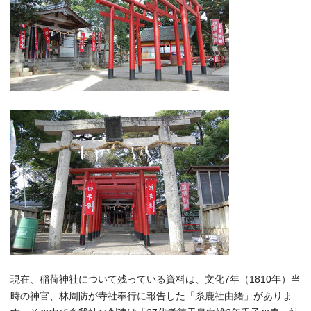
現在、稲荷神社について残っている資料は、文化7年（1810年）当
時の神官、林周防が寺社奉行に報告した「糸鹿社由緒」がありま