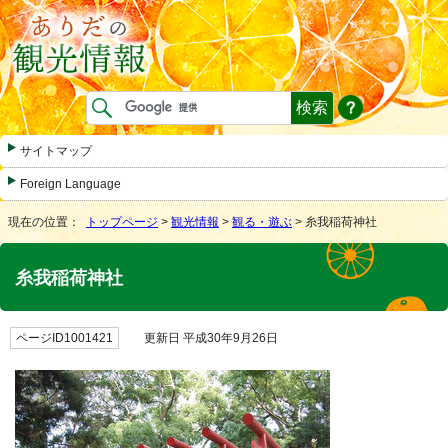
サイトマップ
Foreign Language
現在の位置：
トップページ
>
観光情報
>
観る・遊ぶ
> 糸我稲荷神社
糸我稲荷神社
ページID1001421
更新日 平成30年9月26日