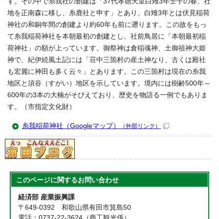
す。その中で糸我社の創建は「37代孝徳天皇白雉3年壬子の春、社
地を正南森に移し、糸鹿社と申す」とあり、白雉3年とは伏見稲荷
神社の和銅年間の創建より約60年も前に遡ります。この故をもっ
て糸我稲荷神社を本朝最初の創建とし、社前鳥居に「本朝最初稲
荷神社」の額が上っています。御祭神は倉稲魂神、土御祖神大姫
神で、紀伊続風土記には「荘中三箇村の産土神なり、古くは殿社
も宏麗に神田も多く云々」とあります。この三箇村は現在の糸我
地区と須谷（すがい）地区を示しています。境内には樹齢500年～
600年の3本の大楠がそびえており、歴史を物語る一例でもありま
す。（市指定文化財）
糸我稲荷神社（Googleマップ）
（外部リンク）
このページに関する
お問い合わせ
経済部 産業振興課
〒649-0392 和歌山県有田市箕島50
電話：0737-22-3624（商工観光係）