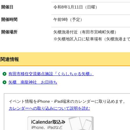
開催日
令和8年1月11日（日曜）
開催時間
午前9時（予定）
開催場所
矢櫃漁港付近（有田市宮崎町矢櫃）
※矢櫃地区入口に駐車場有（矢櫃漁港まで
関連情報
有田市移住交流拠点施設『くらしちゃる矢櫃』
矢櫃 南龍神社 お日待ち
イベント情報をiPhone・iPad端末のカレンダーに取り込めます。
カレンダーへの取り込みについて説明を読む