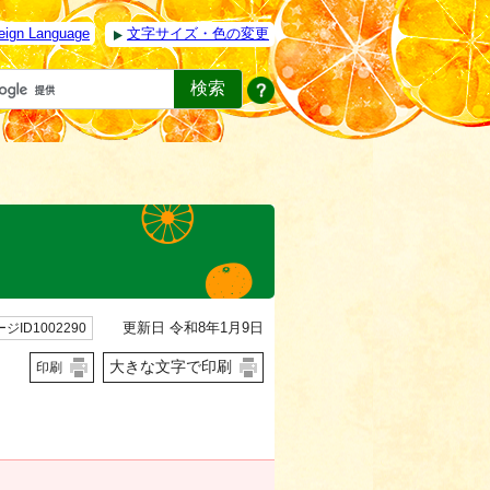
eign Language
文字サイズ・色の変更
更新日 令和8年1月9日
ジID1002290
大きな文字で印刷
印刷
。