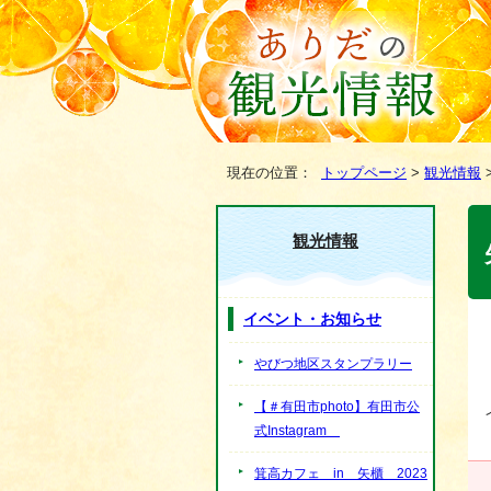
現在の位置：
トップページ
>
観光情報
観光情報
イベント・お知らせ
やびつ地区スタンプラリー
【＃有田市photo】有田市公
式Instagram
箕高カフェ in 矢櫃 2023