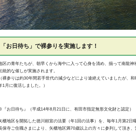
「お日待ち」で裸参りを実施します！
地区の青年たちが、朝早くから海中に入って心身を清め、揃って南龍神
伝統的な催しが実施されます。
（裸参りは約30年間若手世代の減少などにより途絶えていましたが、和
年1月に復活しました。）
※『お日待ち』（平成14年8月21日に、有田市指定無形文化財と認定）
矢櫃地区を開拓した徳川頼宣の法要（年1回の法事）を、毎年1月第2日
長保寺ご住職さまにより、矢櫃地区満70歳以上の方々に参列して頂き、