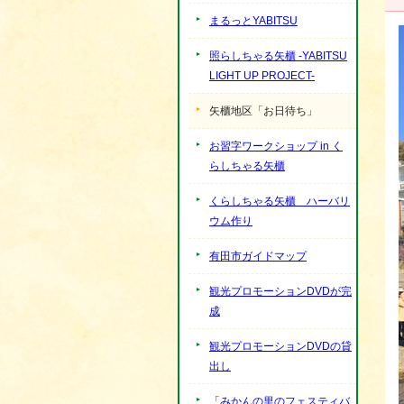
まるっとYABITSU
照らしちゃる矢櫃 -YABITSU
LIGHT UP PROJECT-
矢櫃地区「お日待ち」
お習字ワークショップ in く
らしちゃる矢櫃
くらしちゃる矢櫃 ハーバリ
ウム作り
有田市ガイドマップ
観光プロモーションDVDが完
成
観光プロモーションDVDの貸
出し
「みかんの里のフェスティバ