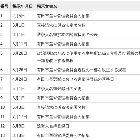
番号
掲示年月日
掲示文書名
1
2月5日
有田市選挙管理委員会の招集
2
3月1日
直接請求に係る法定署名数
3
3月1日
選挙人名簿抄本の閲覧状況の公表
4
3月11日
有田市選挙管理委員会の招集
5
3月26日
政治活動のために使用する事務所に係る立札及び看板の
一部を改正する規程
6
3月26日
有田市選挙管理委員会規程の一部を改正する規程
7
4月24日
有田市長選挙における選挙時登録の基準日
8
5月1日
選挙人名簿登録日の変更
9
5月1日
有田市選挙管理委員会の招集
10
6月3日
直接請求に係る法定署名数
11
7月17日
有田市選挙管理委員会の招集
12
8月8日
選挙人名簿登録日
13
8月8日
有田市選挙管理委員会の招集