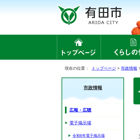
現在の位置：
トップページ
>
市政情報
市政情報
広報・広聴
電子掲示場
令和6年電子掲示場