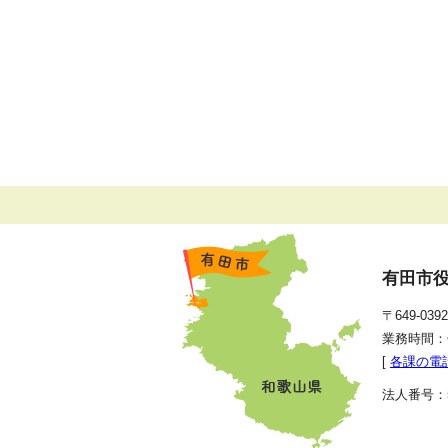
有田市
〒649-0
業務時間：
[
各課の電
法人番号：50