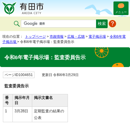
メニュー
現在の位置：
トップページ
>
市政情報
>
広報・広聴
>
電子掲示場
>
令和6年電
子掲示場
> 令和6年電子掲示場：監査委員告示
令和6年電子掲示場：監査委員告示
ページID1004651
更新日 令和6年3月29日
監査委員告示
番
掲示年月
掲示文書名
号
日
1
3月28日
定期監査の結果の
公表