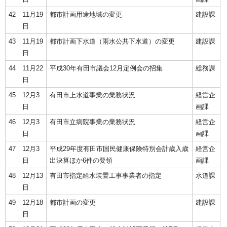
42
11月19
都市計画用途地域の変更
建設課
日
43
11月19
都市計画下水道（雨水公共下水道）の変更
建設課
日
44
11月22
平成30年有田市議会12月定例会の招集
総務課
日
45
12月3
有田市上水道事業の業務状況
経営企
日
画課
46
12月3
有田市立病院事業の業務状況
経営企
日
画課
47
12月3
平成29年度有田市国民健康保険特別会計歳入歳
経営企
日
出決算ほか6件の要領
画課
48
12月13
有田市指定給水装置工事事業者の指定
水道課
日
49
12月18
都市計画の変更
建設課
日