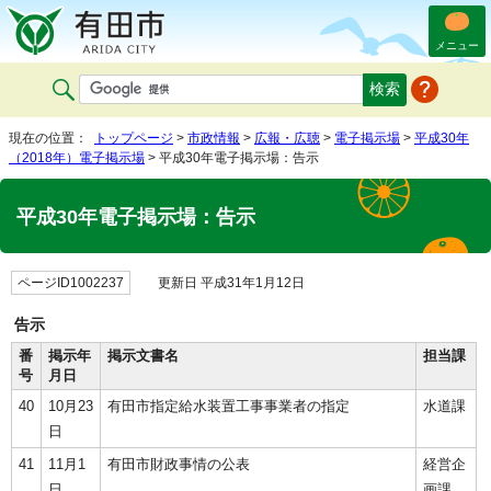
メニュー
現在の位置：
トップページ
>
市政情報
>
広報・広聴
>
電子掲示場
>
平成30年
（2018年）電子掲示場
> 平成30年電子掲示場：告示
平成30年電子掲示場：告示
ページID1002237
更新日 平成31年1月12日
告示
番
掲示年
掲示文書名
担当課
号
月日
40
10月23
有田市指定給水装置工事事業者の指定
水道課
日
41
11月1
有田市財政事情の公表
経営企
日
画課