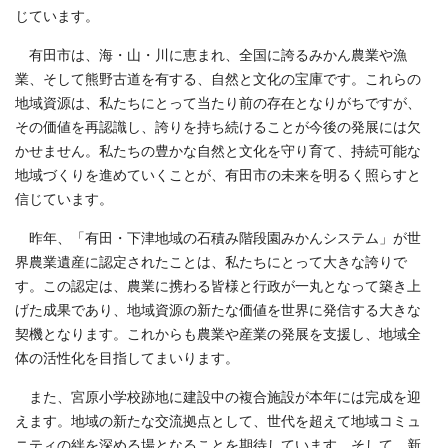
じています。
有田市は、海・山・川に恵まれ、全国に誇るみかん農業や漁
業、そして熊野古道を有する、自然と文化の宝庫です。これらの
地域資源は、私たちにとって当たり前の存在となりがちですが、
その価値を再認識し、誇りを持ち続けることが今後の発展には欠
かせません。私たちの豊かな自然と文化を守り育て、持続可能な
地域づくりを進めていくことが、有田市の未来を明るく照らすと
信じています。
昨年、「有田・下津地域の石積み階段園みかんシステム」が世
界農業遺産に認定されたことは、私たちにとって大きな誇りで
す。この認定は、農業に携わる皆様と行政が一丸となって築き上
げた成果であり、地域資源の新たな価値を世界に発信する大きな
契機となります。これからも農業や産業の発展を支援し、地域全
体の活性化を目指してまいります。
また、宮原小学校跡地に建設中の複合施設が本年には完成を迎
えます。地域の新たな交流拠点として、世代を超えて地域コミュ
ニティの絆を深める場となることを期待しています。そして、新