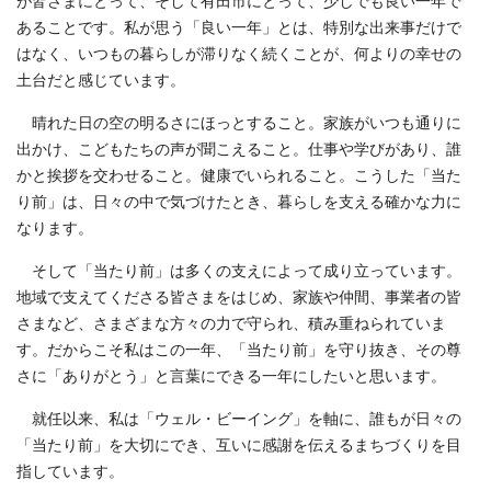
が皆さまにとって、そして有田市にとって、少しでも良い一年で
あることです。私が思う「良い一年」とは、特別な出来事だけで
はなく、いつもの暮らしが滞りなく続くことが、何よりの幸せの
土台だと感じています。
晴れた日の空の明るさにほっとすること。家族がいつも通りに
出かけ、こどもたちの声が聞こえること。仕事や学びがあり、誰
かと挨拶を交わせること。健康でいられること。こうした「当た
り前」は、日々の中で気づけたとき、暮らしを支える確かな力に
なります。
そして「当たり前」は多くの支えによって成り立っています。
地域で支えてくださる皆さまをはじめ、家族や仲間、事業者の皆
さまなど、さまざまな方々の力で守られ、積み重ねられていま
す。だからこそ私はこの一年、「当たり前」を守り抜き、その尊
さに「ありがとう」と言葉にできる一年にしたいと思います。
就任以来、私は「ウェル・ビーイング」を軸に、誰もが日々の
「当たり前」を大切にでき、互いに感謝を伝えるまちづくりを目
指しています。