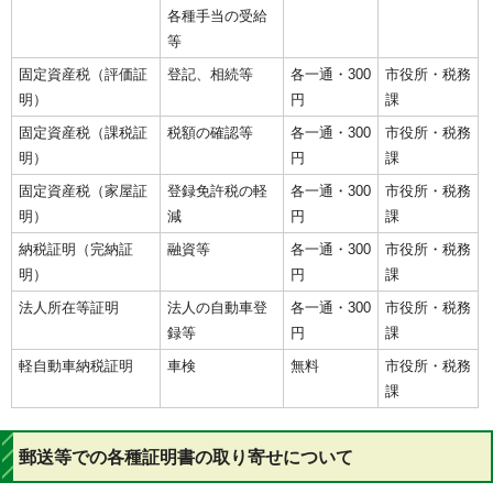
各種手当の受給
等
固定資産税（評価証
登記、相続等
各一通・300
市役所・税務
明）
円
課
固定資産税（課税証
税額の確認等
各一通・300
市役所・税務
明）
円
課
固定資産税（家屋証
登録免許税の軽
各一通・300
市役所・税務
明）
減
円
課
納税証明（完納証
融資等
各一通・300
市役所・税務
明）
円
課
法人所在等証明
法人の自動車登
各一通・300
市役所・税務
録等
円
課
軽自動車納税証明
車検
無料
市役所・税務
課
郵送等での各種証明書の取り寄せについて