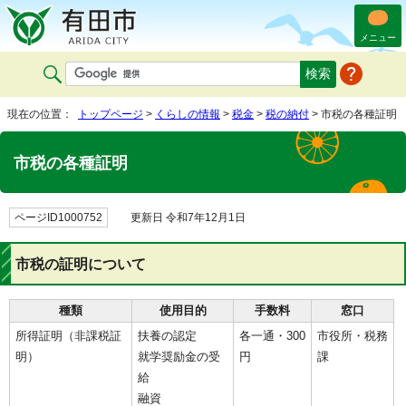
メニュー
現在の位置：
トップページ
>
くらしの情報
>
税金
>
税の納付
> 市税の各種証明
市税の各種証明
ページID1000752
更新日 令和7年12月1日
市税の証明について
種類
使用目的
手数料
窓口
所得証明（非課税証
扶養の認定
各一通・300
市役所・税務
明）
就学奨励金の受
円
課
給
融資