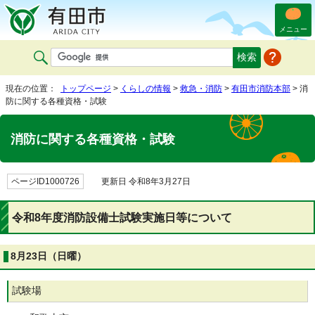
メニュー
現在の位置：
トップページ
>
くらしの情報
>
救急・消防
>
有田市消防本部
> 消
防に関する各種資格・試験
消防に関する各種資格・試験
ページID1000726
更新日 令和8年3月27日
令和8年度消防設備士試験実施日等について
8月23日（日曜）
試験場