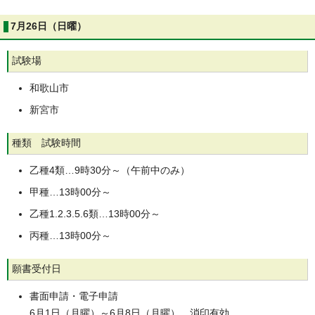
7月26日（日曜）
試験場
和歌山市
新宮市
種類 試験時間
乙種4類…9時30分～（午前中のみ）
甲種…13時00分～
乙種1.2.3.5.6類…13時00分～
丙種…13時00分～
願書受付日
書面申請・電子申請
6月1日（月曜）～6月8日（月曜） 消印有効