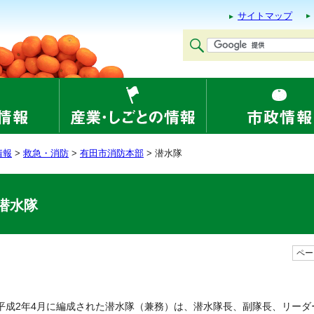
サイトマップ
情報
>
救急・消防
>
有田市消防本部
> 潜水隊
潜水隊
ページ
平成2年4月に編成された潜水隊（兼務）は、潜水隊長、副隊長、リー