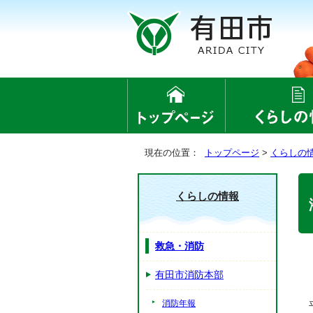
現在の位置：
トップページ
>
くらしの
くらしの情報
救急・消防
有田市消防本部
消防年報