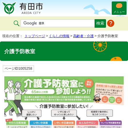
メニュー
現在の位置：
トップページ
>
くらしの情報
>
高齢者・介護
> 介護予防教室
介護予防教室
ページID1005258