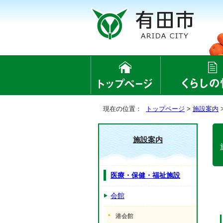
現在の位置：
トップページ
>
施設案内
施設案内
医療・保健・福祉施設
会館
港会館