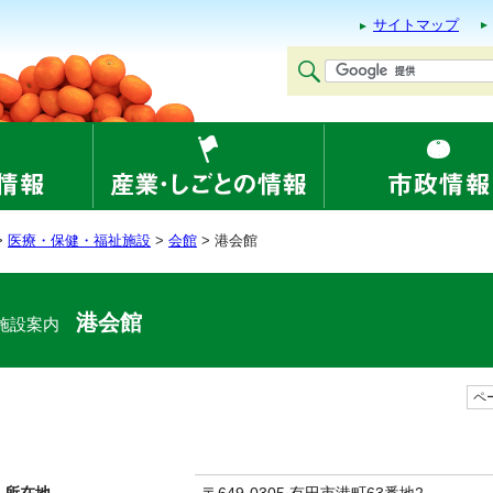
サイトマップ
>
医療・保健・福祉施設
>
会館
> 港会館
港会館
施設案内
ペー