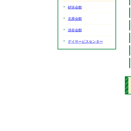
砂浜会館
北原会館
須谷会館
デイサービスセンター