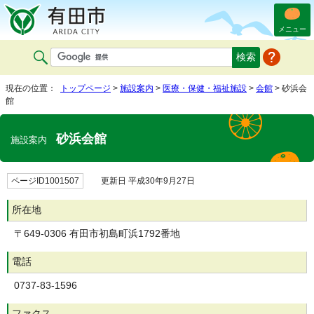
メニュー
現在の位置：
トップページ
>
施設案内
>
医療・保健・福祉施設
>
会館
> 砂浜会
館
砂浜会館
施設案内
ページID1001507
更新日 平成30年9月27日
所在地
〒649-0306 有田市初島町浜1792番地
電話
0737-83-1596
ファクス