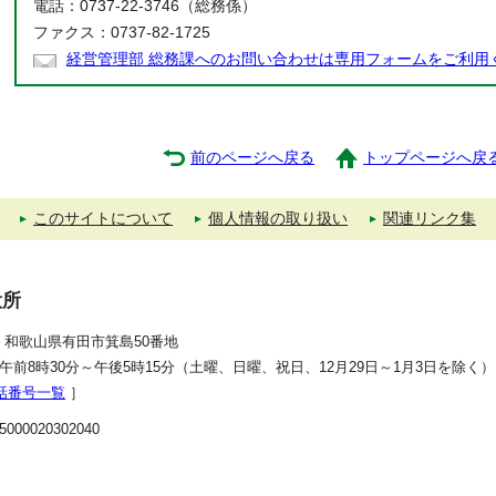
電話：0737-22-3746（総務係）
ファクス：0737-82-1725
経営管理部 総務課へのお問い合わせは専用フォームをご利用
前のページへ戻る
トップページへ戻
このサイトについて
個人情報の取り扱い
関連リンク集
役所
392 和歌山県有田市箕島50番地
午前8時30分～午後5時15分（土曜、日曜、祝日、12月29日～1月3日を除く）
話番号一覧
］
00020302040