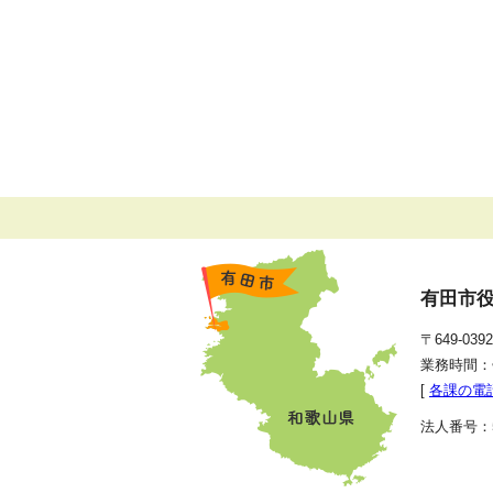
有田市
〒649-0
業務時間：
[
各課の電
法人番号：50