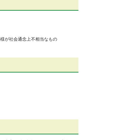
。
態様が社会通念上不相当なもの