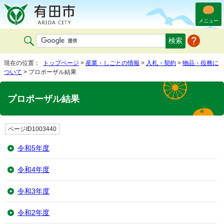
メニュー
現在の位置：
トップページ
>
産業・しごとの情報
>
入札・契約
>
物品・役務に
ついて
> プロポーザル結果
プロポーザル結果
ページID1003440
令和5年度
令和4年度
令和3年度
令和2年度