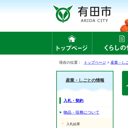
現在の位置：
トップページ
>
産業・し
産業・しごとの情報
入札・契約
物品・役務について
入札結果