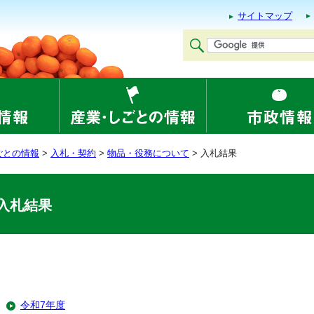
サイトマップ
ごとの情報
>
入札・契約
>
物品・役務について
> 入札結果
入札結果
令和7年度