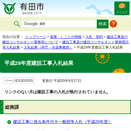
メニュー
現在の位置：
トップページ
>
産業・しごとの情報
>
入札・契約
>
建設工事及び
建設コンサルタント業務等について
>
建設工事及び建設コンサルタント業務委託
等入札結果
>
入札結果（本庁・水道事務所）
> 平成29年度建設工事入札結果
平成29年度建設工事入札結果
ページID1002035
更新日 平成30年9月27日
リンクのない月は建設工事の入札が執行されていません。
総務課
建設工事に係る条件付き一般競争入札（平成29年度）