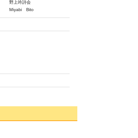
野上吟詩会
bi Bito