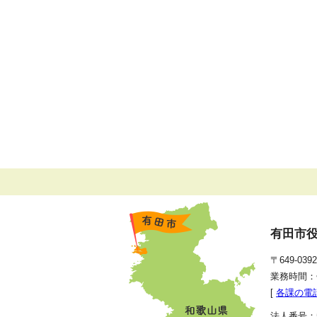
有田市
〒649-0
業務時間：
[
各課の電
法人番号：50