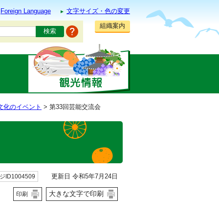
Foreign Language
文字サイズ・色の変更
組織案内
文化のイベント
> 第33回芸能交流会
更新日 令和5年7月24日
ID1004509
大きな文字で印刷
印刷