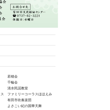
謡 若穂会
千輪会
踊 清水民謡教室
ス ファミリーコーラスほほえみ
田市吹奏楽団
さこい紀の国華天舞