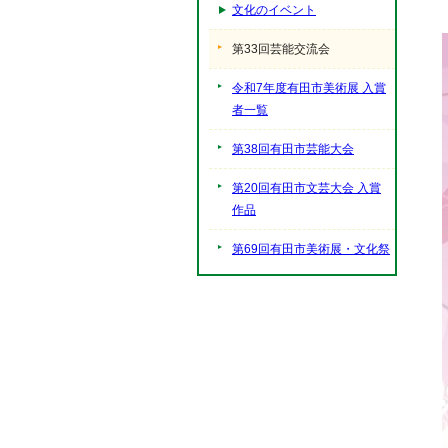
文化のイベント
第33回芸能交流会
令和7年度有田市美術展 入賞
者一覧
第38回有田市芸能大会
第20回有田市文芸大会 入賞
作品
第69回有田市美術展・文化祭