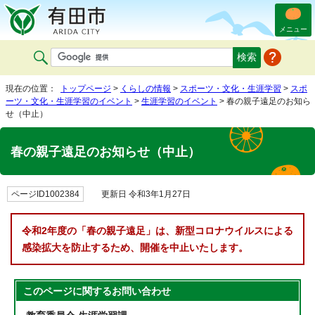
メニュー
現在の位置：
トップページ
>
くらしの情報
>
スポーツ・文化・生涯学習
>
スポ
ーツ・文化・生涯学習のイベント
>
生涯学習のイベント
> 春の親子遠足のお知ら
せ（中止）
春の親子遠足のお知らせ（中止）
ページID1002384
更新日 令和3年1月27日
令和2年度の「春の親子遠足」は、新型コロナウイルスによる
感染拡大を防止するため、開催を中止いたします。
このページに関する
お問い合わせ