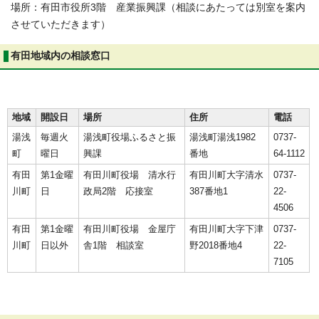
場所：有田市役所3階 産業振興課（相談にあたっては別室を案内
させていただきます）
有田地域内の相談窓口
地域
開設日
場所
住所
電話
湯浅
毎週火
湯浅町役場ふるさと振
湯浅町湯浅1982
0737-
町
曜日
興課
番地
64-1112
有田
第1金曜
有田川町役場 清水行
有田川町大字清水
0737-
川町
日
政局2階 応接室
387番地1
22-
4506
有田
第1金曜
有田川町役場 金屋庁
有田川町大字下津
0737-
川町
日以外
舎1階 相談室
野2018番地4
22-
7105