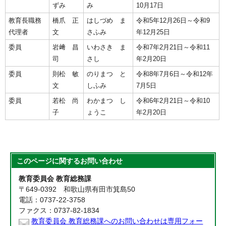
ずみ
み
10月17日
教育長職務
橋爪 正
はしづめ ま
令和5年12月26日～令和9
代理者
文
さふみ
年12月25日
委員
岩﨑 昌
いわさき ま
令和7年2月21日～令和11
司
さし
年2月20日
委員
則松 敏
のりまつ と
令和8年7月6日～令和12年
文
しふみ
7月5日
委員
若松 尚
わかまつ し
令和6年2月21日～令和10
子
ょうこ
年2月20日
このページに関する
お問い合わせ
教育委員会 教育総務課
〒649-0392 和歌山県有田市箕島50
電話：0737-22-3758
ファクス：0737-82-1834
教育委員会 教育総務課へのお問い合わせは専用フォー