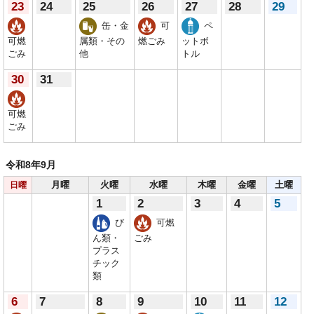
23
24
25
26
27
28
29
缶・金
可
ペ
可燃
属類・その
燃ごみ
ットボ
ごみ
他
トル
30
31
可燃
ごみ
令和8年
9月
月曜
火曜
水曜
木曜
金曜
土曜
日曜
1
2
3
4
5
び
可燃
ん類・
ごみ
プラス
チック
類
6
7
8
9
10
11
12