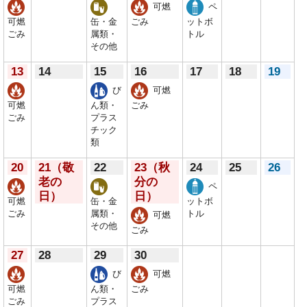
可燃
ペ
可燃
缶・金
ごみ
ットボ
ごみ
属類・
トル
その他
13
14
15
16
17
18
19
び
可燃
可燃
ん類・
ごみ
ごみ
プラス
チック
類
20
21
（敬
22
23
（秋
24
25
26
老の
分の
ペ
日）
日）
可燃
缶・金
ットボ
ごみ
属類・
トル
可燃
その他
ごみ
27
28
29
30
び
可燃
可燃
ん類・
ごみ
ごみ
プラス