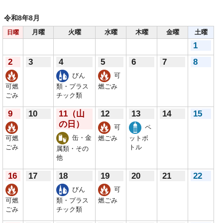
令和8年
8月
月曜
火曜
水曜
木曜
金曜
土曜
日曜
1
2
3
4
5
6
7
8
びん
可
可燃
類・プラス
燃ごみ
ごみ
チック類
9
10
11
（山
12
13
14
15
の日）
可
ペ
缶・金
可燃
燃ごみ
ットボ
ごみ
トル
属類・その
他
16
17
18
19
20
21
22
びん
可
可燃
類・プラス
燃ごみ
ごみ
チック類