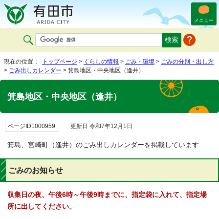
メニュー
現在の位置：
トップページ
>
くらしの情報
>
ごみ・環境
>
ごみの分別・出し方
>
ごみ出しカレンダー
> 箕島地区・中央地区（逢井）
箕島地区・中央地区（逢井）
ページID1000959
更新日 令和7年12月1日
箕島、宮崎町（逢井）のごみ出しカレンダーを掲載しています
ごみのお知らせ
収集日の夜、午後6時～午後9時までに、指定袋に入れて、指定場
所に出してください。