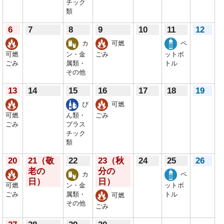
チック
類
6
7
8
9
10
11
12
カ
可燃
ペ
可燃
ン・金
ごみ
ットボ
ごみ
属類・
トル
その他
13
14
15
16
17
18
19
び
可燃
可燃
ん類・
ごみ
ごみ
プラス
チック
類
20
21
（敬
22
23
（秋
24
25
26
老の
分の
カ
ペ
日）
日）
可燃
ン・金
ットボ
ごみ
属類・
トル
可燃
その他
ごみ