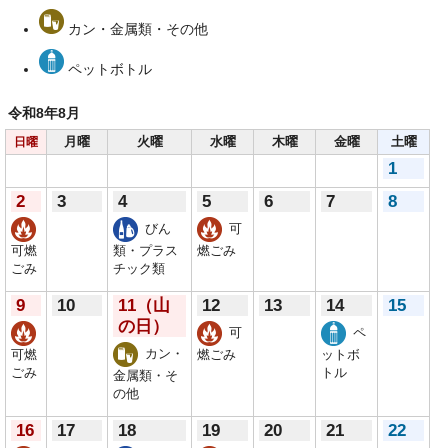
カン・金属類・その他
ペットボトル
令和8年
8月
月曜
火曜
水曜
木曜
金曜
土曜
日曜
1
2
3
4
5
6
7
8
びん
可
可燃
類・プラス
燃ごみ
ごみ
チック類
9
10
11
（山
12
13
14
15
の日）
可
ペ
カン・
可燃
燃ごみ
ットボ
ごみ
トル
金属類・そ
の他
16
17
18
19
20
21
22