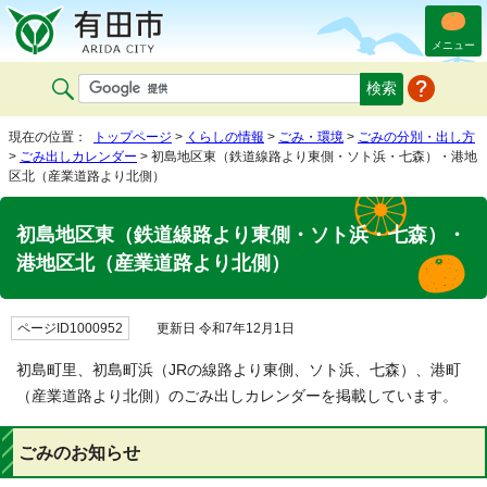
メニュー
現在の位置：
トップページ
>
くらしの情報
>
ごみ・環境
>
ごみの分別・出し方
>
ごみ出しカレンダー
> 初島地区東（鉄道線路より東側・ソト浜・七森）・港地
区北（産業道路より北側）
初島地区東（鉄道線路より東側・ソト浜・七森）・
港地区北（産業道路より北側）
ページID1000952
更新日 令和7年12月1日
初島町里、初島町浜（JRの線路より東側、ソト浜、七森）、港町
（産業道路より北側）のごみ出しカレンダーを掲載しています。
ごみのお知らせ