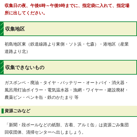
収集日の夜、午後6時～午後9時までに、指定袋に入れて、指定場
所に出してください。
収集地区
初島地区東（鉄道線路より東側・ソト浜・七森）・港地区（産業
道路より北）
収集できないもの
ガスボンベ・廃油・タイヤ・バッテリー・オートバイ・消火器・
風呂用灯油ボイラー・電気温水器・漁網・ワイヤー・建設廃材・
農薬ビン・ペンキ缶・鉄のかたまり 等
資源ごみなど
「新聞・段ボールなどの紙類、古着、アルミ缶」は資源ごみ集団
回収団体、清掃センターへ出しましょう。