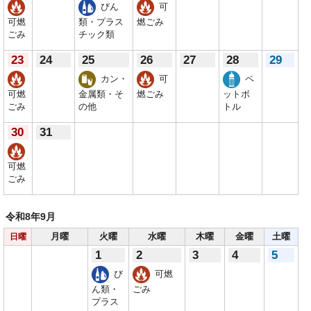
びん
可
可燃
類・プラス
燃ごみ
ごみ
チック類
23
24
25
26
27
28
29
カン・
可
ペ
可燃
金属類・そ
燃ごみ
ットボ
ごみ
の他
トル
30
31
可燃
ごみ
令和8年
9月
月曜
火曜
水曜
木曜
金曜
土曜
日曜
1
2
3
4
5
び
可燃
ん類・
ごみ
プラス