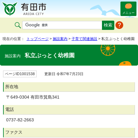
メニュー
現在の位置：
トップページ
>
施設案内
>
子育て関連施設
> 私立ぶっとく幼稚園
私立ぶっとく幼稚園
施設案内
ページID1001538
更新日 令和7年7月23日
所在地
〒649-0304 有田市箕島341
電話
0737-82-2663
ファクス