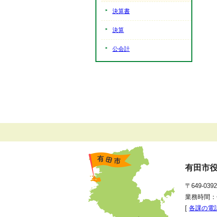
決算書
決算
公会計
有田市
〒649-0
業務時間：
[
各課の電