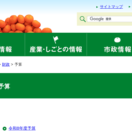
サイトマップ
>
財政
> 予算
予算
令和8年度予算