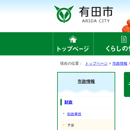
現在の位置：
トップページ
>
市政情報
市政情報
財政
財政事情
予算