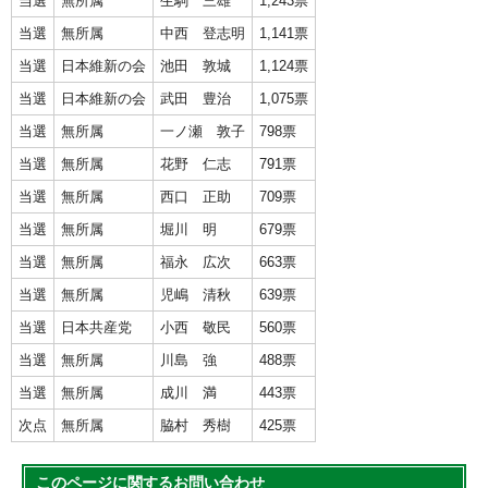
当選
無所属
生駒 三雄
1,243票
当選
無所属
中西 登志明
1,141票
当選
日本維新の会
池田 敦城
1,124票
当選
日本維新の会
武田 豊治
1,075票
当選
無所属
一ノ瀬 敦子
798票
当選
無所属
花野 仁志
791票
当選
無所属
西口 正助
709票
当選
無所属
堀川 明
679票
当選
無所属
福永 広次
663票
当選
無所属
児嶋 清秋
639票
当選
日本共産党
小西 敬民
560票
当選
無所属
川島 強
488票
当選
無所属
成川 満
443票
次点
無所属
脇村 秀樹
425票
このページに関する
お問い合わせ