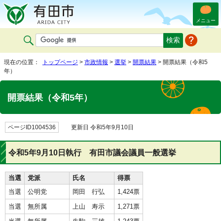
メニュー
現在の位置：
トップページ
>
市政情報
>
選挙
>
開票結果
> 開票結果（令和5
年）
開票結果（令和5年）
ページID1004536
更新日 令和5年9月10日
令和5年9月10日執行 有田市議会議員一般選挙
当選
党派
氏名
得票
当選
公明党
岡田 行弘
1,424票
当選
無所属
上山 寿示
1,271票