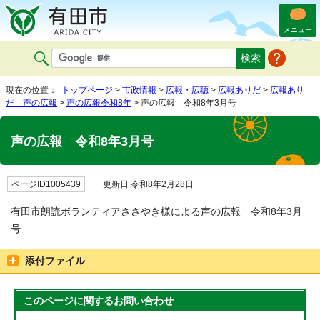
メニュー
現在の位置：
トップページ
>
市政情報
>
広報・広聴
>
広報ありだ
>
広報あり
だ 声の広報
>
声の広報令和8年
> 声の広報 令和8年3月号
声の広報 令和8年3月号
ページID1005439
更新日 令和8年2月28日
有田市朗読ボランティアささやき様による声の広報 令和8年3月
号
添付ファイル
このページに関する
お問い合わせ