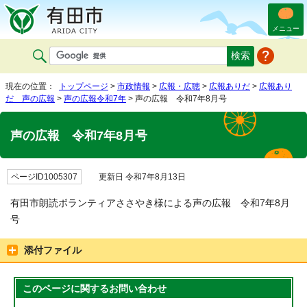
メニュー
現在の位置：
トップページ
>
市政情報
>
広報・広聴
>
広報ありだ
>
広報あり
だ 声の広報
>
声の広報令和7年
> 声の広報 令和7年8月号
声の広報 令和7年8月号
ページID1005307
更新日 令和7年8月13日
有田市朗読ボランティアささやき様による声の広報 令和7年8月
号
添付ファイル
このページに関する
お問い合わせ